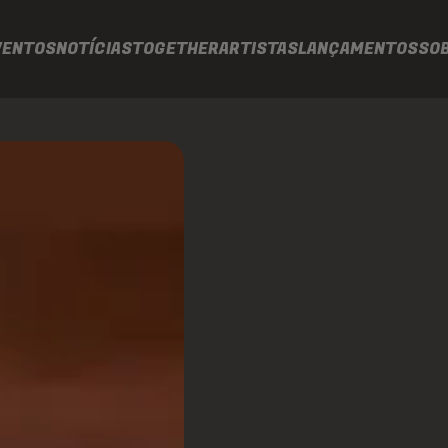
VENTOS
NOTÍCIAS
TOGETHER
ARTISTAS
LANÇAMENTOS
SO