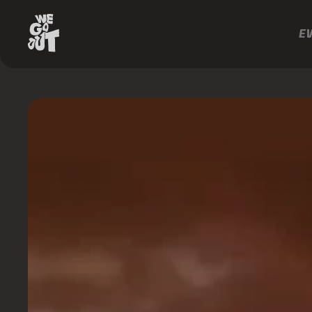
E
TWF
https://www.instagram.com/twf_camposdojordao