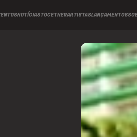
VENTOS
NOTÍCIAS
TOGETHER
ARTISTAS
LANÇAMENTOS
SO