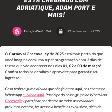
ESTÁ CHEGANDO COM
ADRIATIQUE, ADAM PORT E
MAIS!
Redação We Go Out
27 de fevereiro de 2025
O
Carnaval Greenvalley
de
2025
está mais perto do que
você imagina com uma super programação com 3 dias de
festas que vão acontecer nos dias
01, 02 e 03 de março
!
Confira todos os detalhes e aproveite para garantir seu
ingresso!
Caso tenha alguma dúvida que não falamos aqui, nos chame no
WhatsApp
clicando aqui
. Participe do nosso grupo de WhatsApp
Greenvalley
para ficar por dentro de todas as novidades,
próximos eventos, ter acesso a benefícios exclusivos, além de