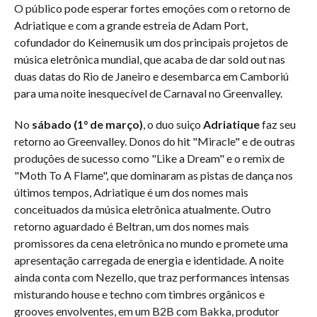
O público pode esperar fortes emoções com o retorno de
Adriatique e com a grande estreia de Adam Port,
cofundador do Keinemusik um dos principais projetos de
música eletrônica mundial, que acaba de dar sold out nas
duas datas do Rio de Janeiro e desembarca em Camboriú
para uma noite inesquecível de Carnaval no Greenvalley.
No
sábado (1° de março)
, o duo suiço
Adriatique
faz seu
retorno ao Greenvalley. Donos do hit "Miracle" e de outras
produções de sucesso como "Like a Dream" e o remix de
"Moth To A Flame", que dominaram as pistas de dança nos
últimos tempos, Adriatique é um dos nomes mais
conceituados da música eletrônica atualmente. Outro
retorno aguardado é Beltran, um dos nomes mais
promissores da cena eletrônica no mundo e promete uma
apresentação carregada de energia e identidade. A noite
ainda conta com Nezello, que traz performances intensas
misturando house e techno com timbres orgânicos e
grooves envolventes, em um B2B com Bakka, produtor