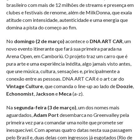
brasileiro com mais de 12 milhões de streams e presença em
clubes e festivais de renome, além de MilkDonna, que exala
atitude com intensidade, autenticidade e uma energia que
domina a pista do começo ao fim.
No
domingo (2 de março)
acontece o
DNA ART CAR
, um
novo evento itinerante que fará sua primeira parada na
Arena Open, em Camboriú. O projeto traz um carro que é
pura arte e uma experiência inédita, algo jamais visto antes,
que une música, cultura, sensações e, principalmente a
conexão entre as pessoas. DNA ART CAR é o art car do
Vintage Culture
, que comanda o line-up ao lado de
Doozie
,
Echonomist
,
Jackson
e
Meca
(a-z).
Na
segunda-feira (3 de março)
, um dos nomes mais
aguardados,
Adam Port
desembarca no Greenvalley pela
primeira vez para comandar uma noite que promete ser
inesquecível. Com apenas quatro datas nesta sua passagem
pelo Brasil e, duas delas com ingressos já esgotados (Rio de