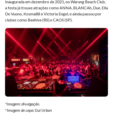
Inaugurada em dezembro de 2021, no Warung Beach Club,
a festa já trouxe atrações como ANNA, BLANCAh, Due, Ella
De Vuono, Kosma88 e Victoria Engel, e ainda passou por
clubes como Beehive (RS) e CAOS (SP).
*Imagem: divulgação.
Imagem de capa: Gui Urban
*