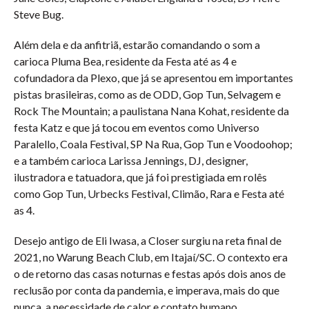
Steve Bug.
Além dela e da anfitriã, estarão comandando o som a
carioca Pluma Bea, residente da Festa até as 4 e
cofundadora da Plexo, que já se apresentou em importantes
pistas brasileiras, como as de ODD, Gop Tun, Selvagem e
Rock The Mountain; a paulistana Nana Kohat, residente da
festa Katz e que já tocou em eventos como Universo
Paralello, Coala Festival, SP Na Rua, Gop Tun e Voodoohop;
e a também carioca Larissa Jennings, DJ, designer,
ilustradora e tatuadora, que já foi prestigiada em rolês
como Gop Tun, Urbecks Festival, Climão, Rara e Festa até
as 4.
Desejo antigo de Eli Iwasa, a Closer surgiu na reta final de
2021, no Warung Beach Club, em Itajaí/SC. O contexto era
o de retorno das casas noturnas e festas após dois anos de
reclusão por conta da pandemia, e imperava, mais do que
nunca, a necessidade de calor e contato humano.