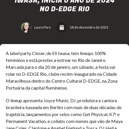
IWASA, INICIA O ANO DE 2024
NO D-EDGE RIO
Laura Paro
18 de dezembro de 2023
A label party Closer, de Eli Iwasa, tem lineups 100%
femininos e está prestes a estrear no Rio de Janeiro.
Marcada para o dia 20 de janeiro, um sábado, a festa vai
rolar no D-EDGE Rio, clube recém-inaugurado na Cidade
Maravilhosa dentro do Centro Cultural D-EDGE, na Zona
Portuária da capital fluminense.
O lineup apresenta Joyce Muniz, DJ, produtora e cantora
brasileira baseada em Berlim com mais de duas décadas de
trajetória, lançamentos por selos como Get Physical, K7! e
Permanent Vacation, e collabs com nomes que vão de Maya
Jane Coles, Claptone e Anabel Englund a Tosca, DJ Hell e