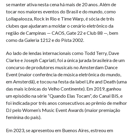
se manter ativa nesta cena há mais de 20 anos. Além de
tocar nos maiores eventos do Brasil e do mundo, como
Lollapalooza, Rock in Rio e Time Warp, é sócia de três
clubes que ajudaram a moldar o cenário eletrônico da
região de Campinas — CAOS, Gate 22 e Club 88 —, bem
como da Galerìa 1212 e do Písta 2002.
Ao lado de lendas internacionais como Todd Terry, Dave
Clarke e Joseph Capriati, foi a única jurada brasileira de um
concurso de produtores musicais no Amsterdam Dance
Event (maior conferência de música eletrônica do mundo,
em Amsterdã), e tocou na festa da label Life and Death (uma
das mais icônicas do Velho Continente). Em 2019, ganhou
um episódio na série “Quando Elas Tocam”, do Canal BIS, e
foi indicada por três anos consecutivos ao prêmio de melhor
DJ pelo Women’s Music Event Awards (maior premiação
feminina do país).
Em 2023, se apresentou em Buenos Aires, estreou em