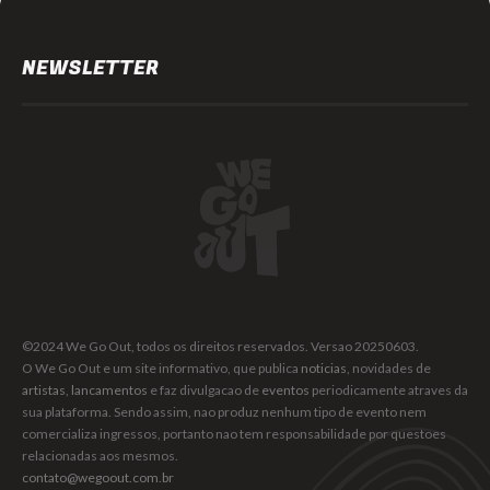
NEWSLETTER
©2024 We Go Out, todos os direitos reservados. Versao 20250603.
O We Go Out e um site informativo, que publica
noticias
, novidades de
artistas
,
lancamentos
e faz divulgacao de
eventos
periodicamente atraves da
sua plataforma. Sendo assim, nao produz nenhum tipo de evento nem
comercializa ingressos, portanto nao tem responsabilidade por questoes
relacionadas aos mesmos.
contato@wegoout.com.br