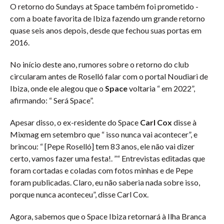
O retorno do Sundays at Space também foi prometido -
com a boate favorita de Ibiza fazendo um grande retorno
quase seis anos depois, desde que fechou suas portas em
2016.
No início deste ano, rumores sobre o retorno do club
circularam antes de Roselló falar com o portal Noudiari de
Ibiza, onde ele alegou que o
Space
voltaria “ em 2022”,
afirmando: “ Será Space”.
Apesar disso, o ex-residente do Space
Carl Cox
disse à
Mixmag em setembro que “ isso nunca vai acontecer”, e
brincou: “ [Pepe Roselló] tem 83 anos, ele não vai dizer
certo, vamos fazer uma festa!. ”“ Entrevistas editadas que
foram cortadas e coladas com fotos minhas e de Pepe
foram publicadas. Claro, eu não saberia nada sobre isso,
porque nunca aconteceu”, disse Carl Cox.
Agora, sabemos que o Space Ibiza retornará à Ilha Branca