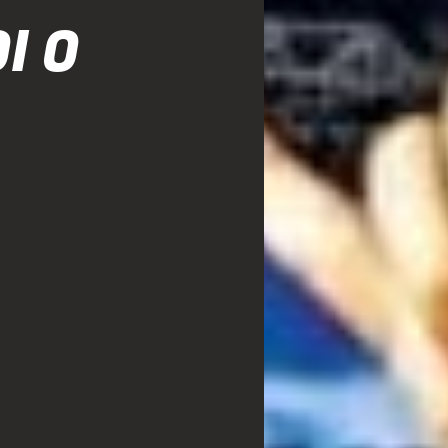
I O
A