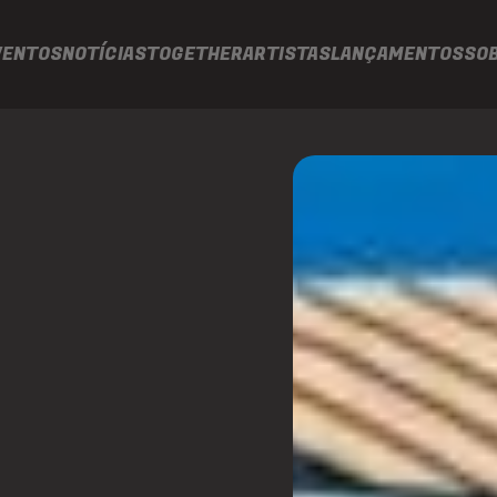
VENTOS
NOTÍCIAS
TOGETHER
ARTISTAS
LANÇAMENTOS
SO