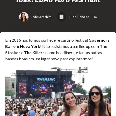
YORK: COMO FOI O FESTIVAL
Jode Seraphim
10 de junho de 2016
Em 2016 nós fomos conhecer e curtir o festival
Governors
Ball em Nova York
! Não resistimos a um line up com
The
Strokes
e
The Killers
como headliners, e tantas outras
bandas boas em um lugar novo para explorarmos!