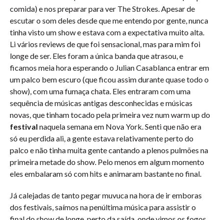
comida) e nos preparar para ver The Strokes. Apesar de
escutar o som deles desde que me entendo por gente, nunca
tinha visto um show e estava com a expectativa muito alta.
Li vários reviews de que foi sensacional, mas para mim foi
longe de ser. Eles foram a única banda que atrasou, e
ficamos meia hora esperando o Julian Casablanca entrar em
um palco bem escuro (que ficou assim durante quase todo o
show), com uma fumaça chata. Eles entraram com uma
sequência de músicas antigas desconhecidas e músicas
novas, que tinham tocado pela primeira vez num warm up do
festival
naquela semana em Nova York. Senti que não era
só eu perdida ali, a gente estava relativamente perto do
palco e não tinha muita gente cantando a plenos pulmões na
primeira metade do show. Pelo menos em algum momento
eles embalaram só com hits e animaram bastante no final.
Já calejadas de tanto pegar muvuca na hora de ir emboras
dos festivais, saímos na penúltima música para assistir o
final do show de longe, perto da saída, onde vimos os fogos.