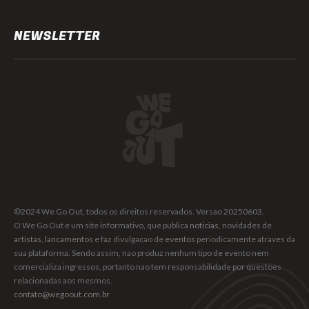
NEWSLETTER
©2024 We Go Out, todos os direitos reservados. Versao 20250603.
O We Go Out e um site informativo, que publica
noticias
, novidades de
artistas
,
lancamentos
e faz divulgacao de
eventos
periodicamente atraves da
sua plataforma. Sendo assim, nao produz nenhum tipo de evento nem
comercializa ingressos, portanto nao tem responsabilidade por questoes
relacionadas aos mesmos.
contato@wegoout.com.br