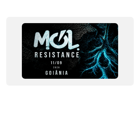
Item
1
of
12
NEWSLETTER