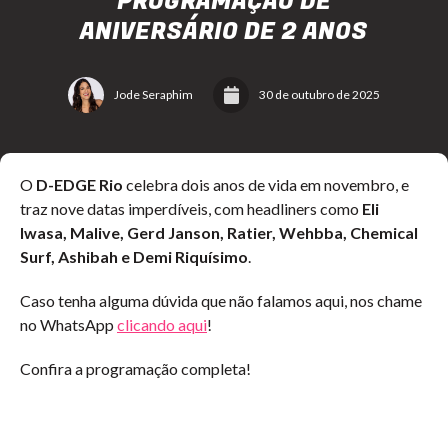
PROGRAMAÇÃO DE
ANIVERSÁRIO DE 2 ANOS
Jode Seraphim
30 de outubro de 2025
O
D-EDGE Rio
celebra dois anos de vida em novembro, e
traz nove datas imperdíveis, com headliners como
Eli
Iwasa, Malive, Gerd Janson, Ratier, Wehbba, Chemical
Surf, Ashibah e Demi Riquísimo
.
Caso tenha alguma dúvida que não falamos aqui, nos chame
no WhatsApp
clicando aqui
!
Confira a programação completa!