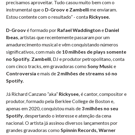
precisamos aproveitar. Tudo casou muito bem com o
instrumental que o
D-Groov e Zambelli
me enviaram.
Estou contente com o resultado” - conta
Rickysee.
D-Groov
é formado por
Rafael
Waddington
e
Daniel
Ibeas
, artistas que recentemente passaram por um
amadurecimento musical e vêm conquistando números
significativos, com mais de
10 milhões de plays somente
no Spotify. Zambelli
, DJ e produtor petropolitano, conta
com cinco tracks, em gravadoras como
Sony Music
e
Controversia
e mais de
2 milhões de streams só no
Spotify.
Já Richard Canzano “aka”
Rickysee,
é cantor, compositor e
produtor, formado pela Berklee College de Boston e,
apenas em 2020, conquistou mais de
3 milhões no seu
Spotify
, despertando o interesse e atenção da cena
nacional. O artista já assinou diversos lançamentos por
grandes gravadoras como
Spinnin Records, Warner