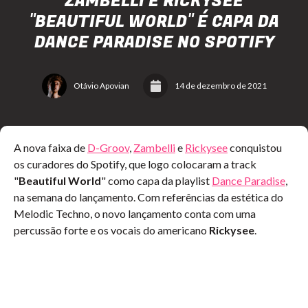
ZAMBELLI E RICKYSEE
"BEAUTIFUL WORLD" É CAPA DA
DANCE PARADISE NO SPOTIFY
Otávio Apovian
14 de dezembro de 2021
A nova faixa de
D-Groov
,
Zambelli
e
Rickysee
conquistou
os curadores do Spotify, que logo colocaram a track
"
Beautiful World
" como capa da playlist
Dance Paradise
,
na semana do lançamento. Com referências da estética do
Melodic Techno, o novo lançamento conta com uma
percussão forte e os vocais do americano
Rickysee
.