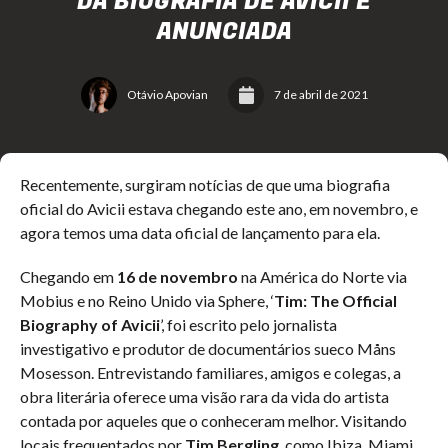
DA BIOGRAFIA DE AVICII É
ANUNCIADA
Otávio Apovian
7 de abril de 2021
Recentemente, surgiram notícias de que uma biografia
oficial do Avicii estava chegando este ano, em novembro, e
agora temos uma data oficial de lançamento para ela.
Chegando em
16 de novembro
na América do Norte via
Mobius e no Reino Unido via Sphere, ‘
Tim: The Official
Biography of Avicii
’, foi escrito pelo jornalista
investigativo e produtor de documentários sueco Måns
Mosesson. Entrevistando familiares, amigos e colegas, a
obra literária oferece uma visão rara da vida do artista
contada por aqueles que o conheceram melhor. Visitando
locais frequentados por
Tim Bergling
, como Ibiza, Miami,