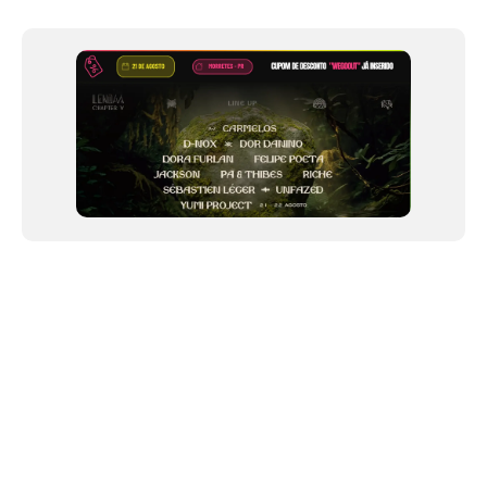
1
of
12
NEWSLETTER