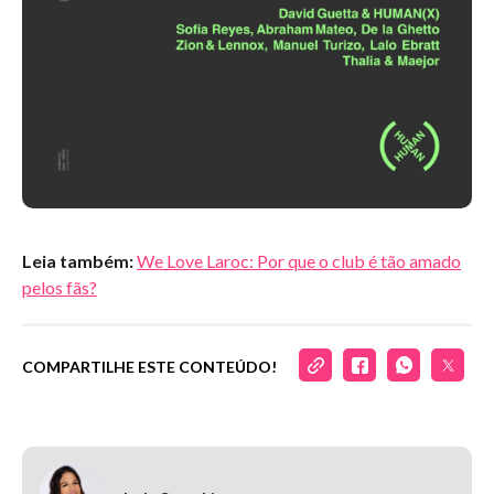
Leia também:
We Love Laroc: Por que o club é tão amado
pelos fãs?
COMPARTILHE ESTE CONTEÚDO!