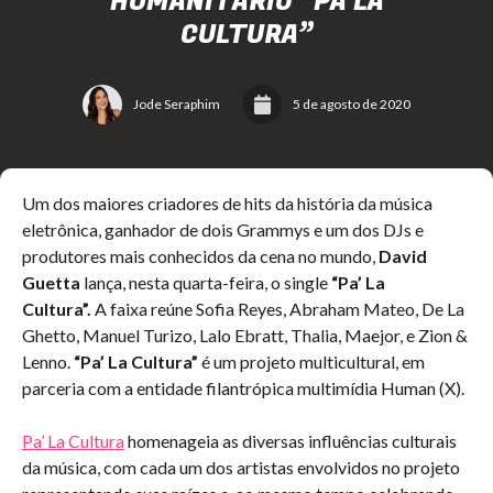
HUMANITÁRIO “PÁ LA
CULTURA”
Jode Seraphim
5 de agosto de 2020
Um dos maiores criadores de hits da história da música
eletrônica, ganhador de dois Grammys e um dos DJs e
produtores mais conhecidos da cena no mundo,
David
Guetta
lança, nesta quarta-feira, o single
“Pa’
La
Cultura”.
A faixa reúne Sofia Reyes, Abraham Mateo, De La
Ghetto, Manuel Turizo, Lalo Ebratt, Thalia, Maejor, e Zion &
Lenno.
“Pa’
La Cultura”
é um projeto multicultural, em
parceria com a entidade filantrópica multimídia Human (X).
Pa’ La Cultura
homenageia as diversas influências culturais
da música, com cada um dos artistas envolvidos no projeto