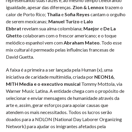
representando suas raízes e, ao mesmo tempo celebrando
igualdade, apesar das diferenças.
Zion & Lennox
trazem o
calor de Porto Rico;
Thalia
e
Sofia Reyes
cantam o orgulho
de serem mexicanas;
Manuel Turizo
e
Lalo
Ebbrat
revelam sua alma colombiana;
Maejor
e
De La
Ghetto
colaboram com o frescor americano; e o toque
melódico espanhol vem com
Abraham Mateo
. Todo esse
mix cultural é permeado pelas influências francesas de
David Guetta.
A faixa é a primeira a ser lançada pela Human (x), uma
iniciativa de caridade multimídia, criada por
NEON16,
MITH Media e o executivo musical
Tommy Mottola, via
Warner Music Latina. A entidade chega com o propósito de
selecionar e enviar mensagens de humanidade através da
arte e, assim, gerar esforços para apoiar causas que
atendem os mais necessitados. Todos os lucros serão
doados para a NDLON (National Day Laborer Organizing
Network) para ajudar os imigrantes afetados pela