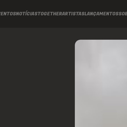
VENTOS
NOTÍCIAS
TOGETHER
ARTISTAS
LANÇAMENTOS
SO