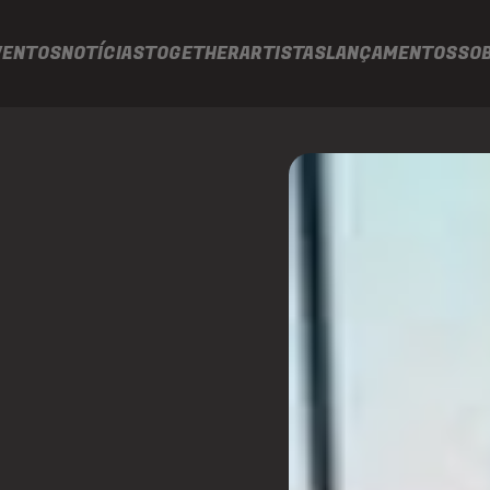
VENTOS
NOTÍCIAS
TOGETHER
ARTISTAS
LANÇAMENTOS
SO