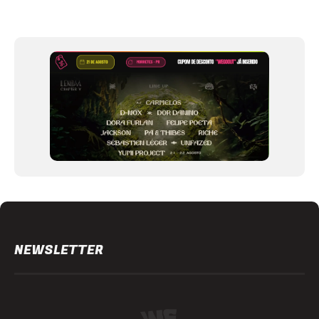
Item
1
of
12
NEWSLETTER