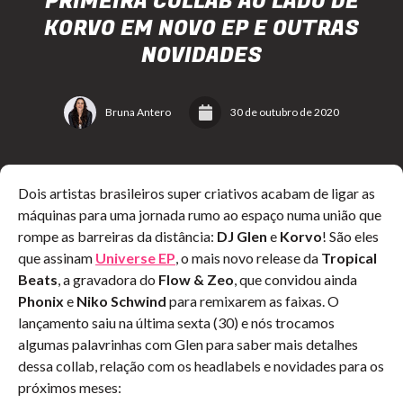
PRIMEIRA COLLAB AO LADO DE
KORVO EM NOVO EP E OUTRAS
NOVIDADES
Bruna Antero
30 de outubro de 2020
Dois artistas brasileiros super criativos acabam de ligar as
máquinas para uma jornada rumo ao espaço numa união que
rompe as barreiras da distância:
DJ Glen
e
Korvo
! São eles
que assinam
Universe EP
, o mais novo release da
Tropical
Beats
, a gravadora do
Flow & Zeo
, que convidou ainda
Phonix
e
Niko Schwind
para remixarem as faixas. O
lançamento saiu na última sexta (30) e nós trocamos
algumas palavrinhas com Glen para saber mais detalhes
dessa collab, relação com os headlabels e novidades para os
próximos meses: