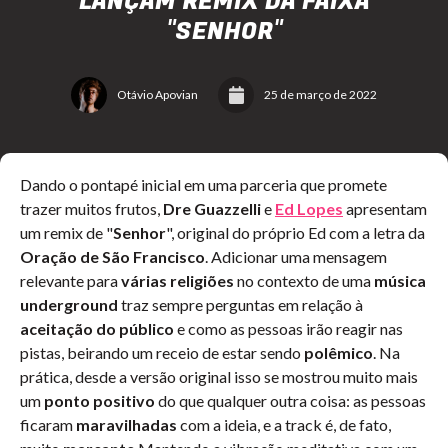
LANÇAM REMIX DA FAIXA
"SENHOR"
Otávio Apovian
25 de março de 2022
Dando o pontapé inicial em uma parceria que promete
trazer muitos frutos,
Dre Guazzelli
e
Ed Lopes
apresentam
um remix de "
Senhor
", original do próprio Ed com a letra da
Oração de São Francisco
. Adicionar uma mensagem
relevante para
várias religiões
no contexto de uma
música
underground
traz sempre perguntas em relação à
aceitação do público
e como as pessoas irão reagir nas
pistas, beirando um receio de estar sendo
polêmico
. Na
prática, desde a versão original isso se mostrou muito mais
um
ponto positivo
do que qualquer outra coisa: as pessoas
ficaram
maravilhadas
com a ideia, e a track é, de fato,