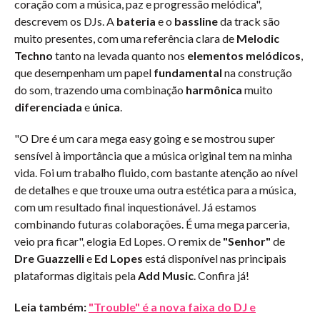
coração com a música, paz e progressão melódica",
descrevem os DJs. A
bateria
e o
bassline
da track são
muito presentes, com uma referência clara de
Melodic
Techno
tanto na levada quanto nos
elementos melódicos
,
que desempenham um papel
fundamental
na construção
do som, trazendo uma combinação
harmônica
muito
diferenciada
e
única
.
"O Dre é um cara mega easy going e se mostrou super
sensível à importância que a música original tem na minha
vida. Foi um trabalho fluido, com bastante atenção ao nível
de detalhes e que trouxe uma outra estética para a música,
com um resultado final inquestionável. Já estamos
combinando futuras colaborações. É uma mega parceria,
veio pra ficar", elogia Ed Lopes. O remix de
"Senhor"
de
Dre Guazzelli
e
Ed Lopes
está disponível nas principais
plataformas digitais pela
Add Music
. Confira já!
Leia também:
"Trouble" é a nova faixa do DJ e