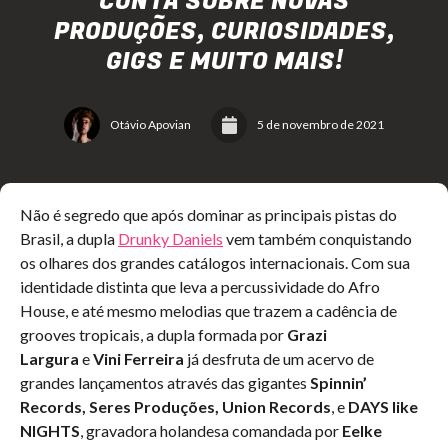
CONTA SOBRE NOVAS
PRODUÇÕES, CURIOSIDADES,
GIGS E MUITO MAIS!
Otávio Apovian
5 de novembro de 2021
Não é segredo que após dominar as principais pistas do
Brasil, a dupla
Drunky Daniels
vem também conquistando
os olhares dos grandes catálogos internacionais. Com sua
identidade distinta que leva a percussividade do Afro
House, e até mesmo melodias que trazem a cadência de
grooves tropicais, a dupla formada por
Grazi
Largura
e
Vini Ferreira
já desfruta de um acervo de
grandes lançamentos através das gigantes
Spinnin’
Records, Seres Produções, Union Records
, e
DAYS like
NIGHTS
, gravadora holandesa comandada por
Eelke