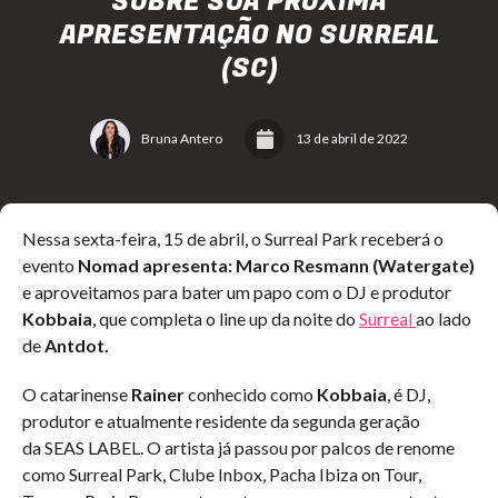
SOBRE SUA PRÓXIMA
APRESENTAÇÃO NO SURREAL
(SC)
Bruna Antero
13 de abril de 2022
Nessa sexta-feira, 15 de abril, o Surreal Park receberá o
evento
Nomad apresenta: Marco Resmann (Watergate)
e aproveitamos para bater um papo com o DJ e produtor
Kobbaia
, que completa o line up da noite do
Surreal
ao lado
de
Antdot.
O catarinense
Rainer
conhecido como
Kobbaia
, é DJ,
produtor e atualmente residente da segunda geração
da SEAS LABEL. O artista já passou por palcos de renome
como Surreal Park, Clube Inbox, Pacha Ibiza on Tour,