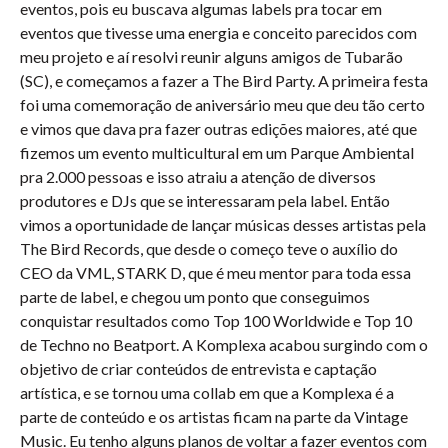
eventos, pois eu buscava algumas labels pra tocar em
eventos que tivesse uma energia e conceito parecidos com
meu projeto e aí resolvi reunir alguns amigos de Tubarão
(SC), e começamos a fazer a The Bird Party. A primeira festa
foi uma comemoração de aniversário meu que deu tão certo
e vimos que dava pra fazer outras edições maiores, até que
fizemos um evento multicultural em um Parque Ambiental
pra 2.000 pessoas e isso atraiu a atenção de diversos
produtores e DJs que se interessaram pela label. Então
vimos a oportunidade de lançar músicas desses artistas pela
The Bird Records, que desde o começo teve o auxílio do
CEO da VML, STARK D, que é meu mentor para toda essa
parte de label, e chegou um ponto que conseguimos
conquistar resultados como Top 100 Worldwide e Top 10
de Techno no Beatport. A Komplexa acabou surgindo com o
objetivo de criar conteúdos de entrevista e captação
artística, e se tornou uma collab em que a Komplexa é a
parte de conteúdo e os artistas ficam na parte da Vintage
Music. Eu tenho alguns planos de voltar a fazer eventos com