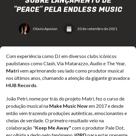
SOBRE LANÇAMENTO DE
"PEACE" PELA ENDLESS MUSIC
Otávio Apovian
20 de setembro de 2021
Com experiência como DJ em diversos clubs icônicos
paulistanos como Clash, Via Matarazzo, Audio e The Year,
Matri
vem aprimorando seu lado como produtor musical
nos últimos anos, chamando a atenção da gigante gravadora
HUB Records
.
João Petri, nome por trás do projeto Matri, fez o curso de
produção musical na
Make Music Now
em 2017 e desde
então vem trazendo produções autênticas, emocionantes e
cheias de verdade. O primeiro resultado veio na
colaboração "
Keep Me Away"
com o produtor Pale Dot,
escolhida a dedo pelo fenômeno
JØRD
para estar presente