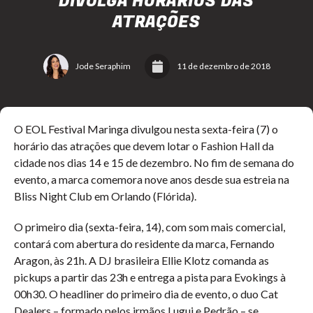
DIVULGA HORÁRIOS DAS
ATRAÇÕES
Jode Seraphim
11 de dezembro de 2018
O EOL Festival Maringa divulgou nesta sexta-feira (7) o
horário das atrações que devem lotar o Fashion Hall da
cidade nos dias 14 e 15 de dezembro. No fim de semana do
evento, a marca comemora nove anos desde sua estreia na
Bliss Night Club em Orlando (Flórida).
O primeiro dia (sexta-feira, 14), com som mais comercial,
contará com abertura do residente da marca, Fernando
Aragon, às 21h. A DJ brasileira Ellie Klotz comanda as
pickups a partir das 23h e entrega a pista para Evokings à
00h30. O headliner do primeiro dia de evento, o duo Cat
Dealers – formado pelos irmãos Lugui e Pedrão – se