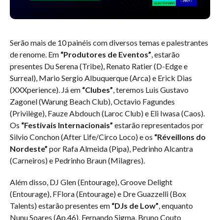
Serão mais de 10 painéis com diversos temas e palestrantes
de renome. Em
“Produtores de Eventos”
, estarão
presentes Du Serena (Tribe), Renato Ratier (D-Edge e
Surreal), Mario Sergio Albuquerque (Arca) e Erick Dias
(XXXperience). Já em
“Clubes”
, teremos Luis Gustavo
Zagonel (Warung Beach Club), Octavio Fagundes
(Privilège), Fauze Abdouch (Laroc Club) e Eli Iwasa (Caos).
Os
“Festivais Internacionais”
estarão representados por
Silvio Conchon (After Life/Circo Loco) e os
“Réveillons do
Nordeste”
por Rafa Almeida (Pipa), Pedrinho Alcantra
(Carneiros) e Pedrinho Braun (Milagres).
Além disso, DJ Glen (Entourage), Groove Delight
(Entourage), FFlora (Entourage) e Dre Guazzelli (Box
Talents) estarão presentes em
“DJs de Low”
, enquanto
Nunu Soares (Ap.46), Fernando Sigma, Bruno Couto