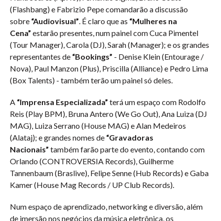
(Flashbang) e Fabrizio Pepe comandarão a discussão
sobre
“Audiovisual”
. É claro que as
“Mulheres na
Cena”
estarão presentes, num painel com Cuca Pimentel
(Tour Manager), Carola (DJ), Sarah (Manager); e os grandes
representantes de
“Bookings”
- Denise Klein (Entourage /
Nova), Paul Manzon (Plus), Priscilla (Alliance) e Pedro Lima
(Box Talents) - também terão um painel só deles.
A
“Imprensa Especializada”
terá um espaço com Rodolfo
Reis (Play BPM), Bruna Antero (We Go Out), Ana Luiza (DJ
MAG), Luiza Serrano (House MAG) e Alan Medeiros
(Alataj); e grandes nomes de
“Gravadoras
Nacionais”
também farão parte do evento, contando com
Orlando (CONTROVERSIA Records), Guilherme
Tannenbaum (Braslive), Felipe Senne (Hub Records) e Gaba
Kamer (House Mag Records / UP Club Records).
Num espaço de aprendizado, networking e diversão, além
de imersão nos negócios da música eletrônica, os