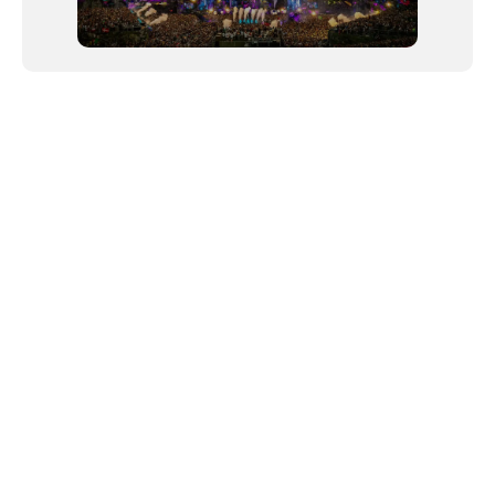
NEWSLETTER
Link copiado!
©2024 We Go Out, todos os direitos reservados. Versao 20250603.
O We Go Out e um site informativo, que publica
noticias
, novidades de