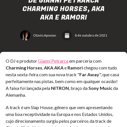
DE GIANNI PETRARCA
CHARMING HORSES, AKA
AKA E RAMORI
Otávio Apovian
8 de outubro de 2021
O DJ e produtor
Gianni Petrarca
em parceria com
Charming Horses
,
AKA AKA
e
Ramori
chegou com tudo
nesta sexta-feira com sua nova track "
Far Away
", que casa
perfeitamente nas pistas, bem como em qualquer ocasião!
A faixa foi lançada pela
NITRON
, braço da
Sony Music
da
Alemanha.
A track é um Slap House, gênero que vem apresentando
uma boa receptividade na Europa e nos Estados Unidos,
cujo direcionamento surgiu pelos parceiros da track de