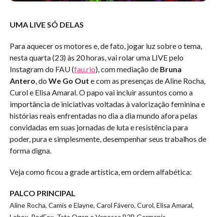
UMA LIVE SÓ DELAS
Para aquecer os motores e, de fato, jogar luz sobre o tema,
nesta quarta (23) às 20 horas, vai rolar uma LIVE pelo
Instagram do FAU (
fau.rio
), com mediação de
Bruna
Antero
, do
We Go Out
e com as presenças de Aline Rocha,
Curol e Elisa Amaral. O papo vai incluir assuntos como a
importância de iniciativas voltadas à valorização feminina e
histórias reais enfrentadas no dia a dia mundo afora pelas
convidadas em suas jornadas de luta e resistência para
poder, pura e simplesmente, desempenhar seus trabalhos de
forma digna.
Veja como ficou a grade artística, em ordem alfabética:
PALCO PRINCIPAL
Aline Rocha, Camis e Elayne, Carol Fávero, Curol, Elisa Amaral,
Lebox, RedFox, Tata Ogan e Vanessa B2B Germania.