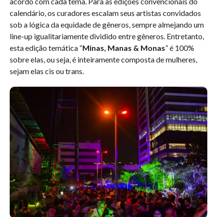
acordo com cada tema. Para as edições convencionais do
calendário, os curadores escalam seus artistas convidados
sob a lógica da equidade de gêneros, sempre almejando um
line-up igualitariamente dividido entre gêneros. Entretanto,
esta edição temática “
Minas, Manas & Monas
” é 100%
sobre elas, ou seja, é inteiramente composta de mulheres,
sejam elas cis ou trans.