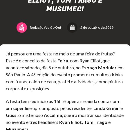
ELLIOT, TOM TRAGO E
MUSUMECI
Redação We Go Out
2 de outubro de 2019
Já pensou em uma festa no meio de uma feira de frutas?
Esse é o conceito da festa
Feira
, com Ryan Elliot, que
acontece sábado, dia 5 de outubro, no
Espaço Modular
em
São Paulo. A 4° edição do evento promete ter muitos drinks
com frutas, caldo de cana, pastel e atividades, como pintura
corporal e exposições
A festa tem seu início às 15h, é open air e ainda conta com
um super line up, composto pelos residentes
Linda Green
e
Guss
, o misterioso
Acculma
, que irá mostrar sua identidade
no evento e três headliners
Ryan Elliot, Tom Trago
e
Musumeci
.