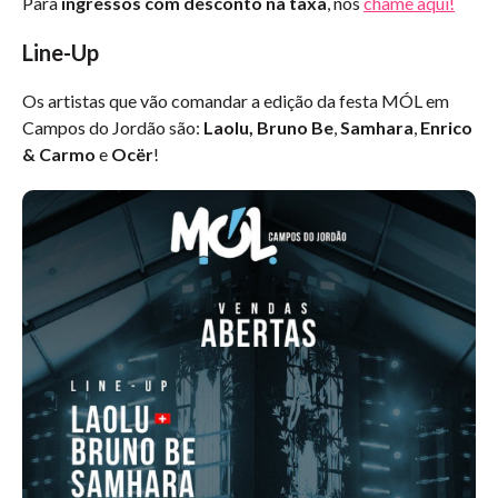
Para
ingressos com desconto na taxa
, nos
chame aqui!
Line-Up
Os artistas que vão comandar a edição da festa MÓL em
Campos do Jordão são:
Laolu, Bruno Be
,
Samhara
,
Enrico
& Carmo
e
Ocër
!