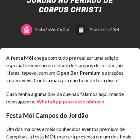
JORDÃO NO FERIADO DE
CORPUS CHRISTI
Redação We Go Out
9 de abril de 2024
A
festa Mól
chega com tudo pra realizar uma edição
especial de inverno na cidade de Campos do Jordão, no
Haras Itapeva, com um
Open Bar Premium
e atrações
imperdíveis! Confira mais pra não ficar de fora disso!
Caso tenha alguma dúvida que não falamos aqui, mande
mensagem no
WhatsApp para esse número
.
Festa Mól Campos do Jordão
Um dos maiores e mais conhecidos eventos premium de
Campinas, a festa MÓL marcará presença em um dos finais