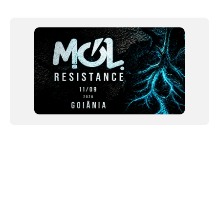
Item
1
of
12
NEWSLETTER