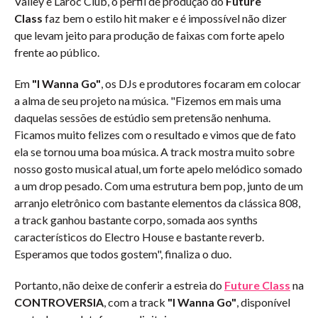
Valley e Laroc Club, o perfil de produção do
Future
Class
faz bem o estilo hit maker e é impossível não dizer
que levam jeito para produção de faixas com forte apelo
frente ao público.
Em
"I Wanna Go"
, os DJs e produtores focaram em colocar
a alma de seu projeto na música. "Fizemos em mais uma
daquelas sessões de estúdio sem pretensão nenhuma.
Ficamos muito felizes com o resultado e vimos que de fato
ela se tornou uma boa música. A track mostra muito sobre
nosso gosto musical atual, um forte apelo melódico somado
a um drop pesado. Com uma estrutura bem pop, junto de um
arranjo eletrônico com bastante elementos da clássica 808,
a track ganhou bastante corpo, somada aos synths
característicos do Electro House e bastante reverb.
Esperamos que todos gostem", finaliza o duo.
Portanto, não deixe de conferir a estreia do
Future Class
na
CONTROVERSIA
, com a track
"I Wanna Go"
, disponível