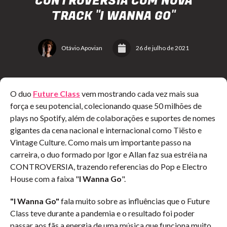
CONTROVERSIA COM NOVA
TRACK "I WANNA GO"
Otávio Apovian
26 de julho de 2021
O duo
Future Class
vem mostrando cada vez mais sua
força e seu potencial, colecionando quase 50 milhões de
plays no Spotify, além de colaborações e suportes de nomes
gigantes da cena nacional e internacional como
Tiësto e
Vintage Culture. Como mais um importante passo na
carreira, o duo formado por Igor e Allan faz sua estréia na
CONTROVERSIA, trazendo referencias do Pop e Electro
House com a faixa "
I Wanna Go
".
"I Wanna Go"
fala muito sobre as influências que o Future
Class teve durante a pandemia e o resultado foi poder
passar aos fãs a energia de uma música que funciona muito