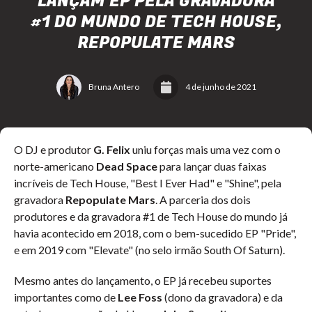
LANÇAM EP PELA GRAVADORA
#1 DO MUNDO DE TECH HOUSE,
REPOPULATE MARS
Bruna Antero
4 de junho de 2021
O DJ e produtor
G. Felix
uniu forças mais uma vez com o
norte-americano
Dead Space
para lançar duas faixas
incríveis de Tech House, "Best I Ever Had" e "Shine", pela
gravadora
Repopulate Mars
. A parceria dos dois
produtores e da gravadora #1 de Tech House do mundo já
havia acontecido em 2018, com o bem-sucedido EP "Pride",
e em 2019 com "Elevate" (no selo irmão South Of Saturn).
Mesmo antes do lançamento, o EP já recebeu suportes
importantes como de
Lee Foss
(dono da gravadora) e da