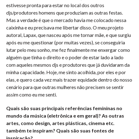
estivesse pronta para estar no local dos outros
djs/produtores homens que produziam as outras festas.
Mas a verdade é que o mercado havia me colocado nessa
caixinha e eu precisava me libertar disso. O meu projeto
autoral, Lapax, que nasceu após me tornar mãe, e que surgiu
após eu me questionar (por muitas vezes), se conseguiria
lutar pelo meu sonho, me fez finalmente me enxergar como
alguém que tinha o direito e o poder de estar lado a lado
com aqueles mesmos djs e produtores que já duvidaram da
minha capacidade. Hoje, me sinto acolhida, por eles e por
elas, e quero cada vez mais trazer equidade dentro do nosso
cenário para que outras mulheres não precisem se sentir
assim como eu me senti.
Quais são suas principais referências femininas no
mundo da música (eletrônica e em geral)? As outras
artes, como design, artes plásticas, cinema etc.
também te inspiram? Quais são suas fontes de
inspiração?