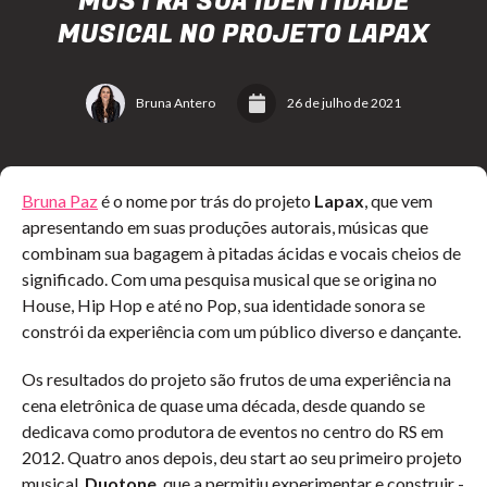
MOSTRA SUA IDENTIDADE
MUSICAL NO PROJETO LAPAX
Bruna Antero
26 de julho de 2021
Bruna Paz
é o nome por trás do projeto
Lapax
, que vem
apresentando em suas produções autorais, músicas que
combinam sua bagagem à pitadas ácidas e vocais cheios de
significado. Com uma pesquisa musical que se origina no
House, Hip Hop e até no Pop, sua identidade sonora se
constrói da experiência com um público diverso e dançante.
Os resultados do projeto são frutos de uma experiência na
cena eletrônica de quase uma década, desde quando se
dedicava como produtora de eventos no centro do RS em
2012. Quatro anos depois, deu start ao seu primeiro projeto
musical,
Duotone
, que a permitiu experimentar e construir -