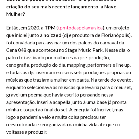
criação do seu mais recente lançamento, a Nave
Mulher?
Então, em 2020, a
TPM
(
tpmtodaspelamusica
), um projeto
que iniciei junto à
noizzed
(dj e produtora de Florianópolis),
foi convidada para assinar um dos palcos do carnaval da
Cena 048 que aconteceu no Stage Music Park. Nesse dia, o
palco foi assinado por mulheres na pré-produção,
cenografia, produção do dia, mapping, performers e line up.
e todas as djs inseriram em seus sets produções próprias ou
músicas que traziam a mulher em pauta. Na tarde do evento,
enquanto selecionava as músicas que levaria para o meu set,
gravei um poema que havia escrito pensando nessa
apresentação. Inseri a acapella junto à uma base já pronta
minha e toquei ao final do set. A energia foi incrível, mas
logo a pandemia veio e muita coisa precisou ser
reestruturada e reorganizada na minha vida até que eu
voltasse a produzir.