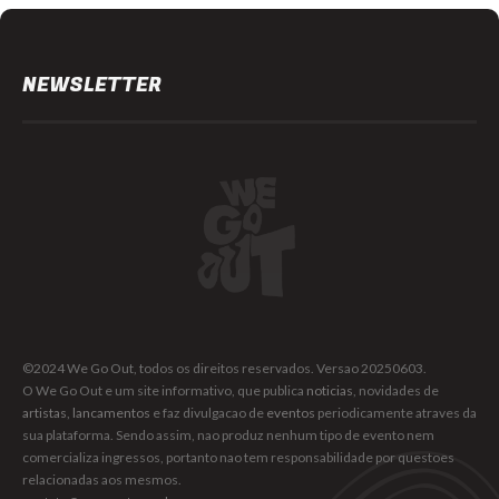
NEWSLETTER
©2024 We Go Out, todos os direitos reservados. Versao 20250603.
O We Go Out e um site informativo, que publica
noticias
, novidades de
artistas
,
lancamentos
e faz divulgacao de
eventos
periodicamente atraves da
sua plataforma. Sendo assim, nao produz nenhum tipo de evento nem
comercializa ingressos, portanto nao tem responsabilidade por questoes
relacionadas aos mesmos.