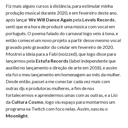
Fiz mais alguns cursos à distância, para estimular minha
produção musical durante 2020, e em fevereiro deste ano,
após lançar
We Will Dance Again
pela
Levels Records
,
senti que era hora de produzir uma música com vocal em
português. O poema falado do carnaval logo veio à tona, e
então comecei um novo projeto a partir desse mesmo vocal
gravado pelo gravador do celular em fevereiro de 2020.
Mostrei a ideia para a Fabi (noizzed), que logo disse para
lançarmos pela
Estufa Records
(label independente que
auxiliei no lançamento e direção de arte em 2018), e assim
ela foi o meu lançamento em homenagem ao mês da mulher.
Desde então, passei a me conectar cada vez mais com
outras djs e produtoras mulheres, a fim de nos
fortalecermos e aprendermos umas com as outras, e a Lisi
da
Cultura Cosmo
, logo viu espaço para montarmos um
programa na Twitch com foco nelas. Assim, nasceu o
Moonlight
.