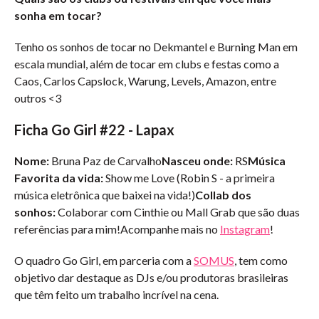
sonha em tocar?
Tenho os sonhos de tocar no Dekmantel e Burning Man em
escala mundial, além de tocar em clubs e festas como a
Caos, Carlos Capslock, Warung, Levels, Amazon, entre
outros <3
Ficha Go Girl #22 - Lapax
Nome:
Bruna Paz de Carvalho
Nasceu onde:
RS
Música
Favorita da vida:
Show me Love (Robin S - a primeira
música eletrônica que baixei na vida!)
Collab dos
sonhos:
Colaborar com Cinthie ou Mall Grab que são duas
referências para mim!Acompanhe mais no
Instagram
!
O quadro Go Girl, em parceria com a
SOMUS
, tem como
objetivo dar destaque as DJs e/ou produtoras brasileiras
que têm feito um trabalho incrível na cena.