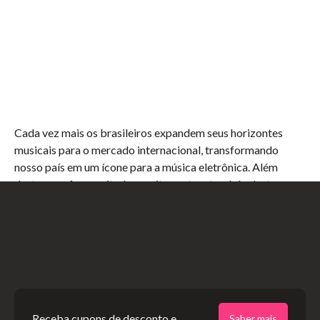
Cada vez mais os brasileiros expandem seus horizontes
musicais para o mercado internacional, transformando
nosso país em um ícone para a música eletrônica. Além
destas que foram citadas, muitas outras também botaram
um pouco de verde e amarelo em seus catálogos:
Confession, Night Bass, Cuff, Sink or Swim, Armada,
House Of Hustle, My Techno Weighs a Ton, Dharma,
Dim Mak, Musical Freedom
e muitas outras.
E para as que ainda não aderiram ao jeitinho brasileiro, logo
vem a sua vez também, só aguardem.
Receba cupons de desconto e
Saber mais