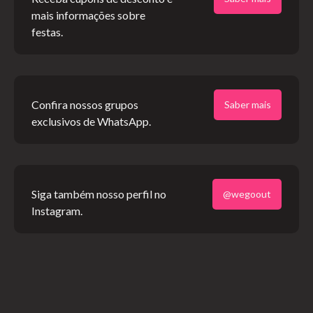
Texto por: Heydoc! (
heydocmusic
)
mais informações sobre
festas.
Leia Também:
Gravadoras de música eletrônica | Como
acompanhar os lançamentos nacionais
Confira nossos grupos
Saber mais
COMPARTILHE ESTE CONTEÚDO!
exclusivos de WhatsApp.
Siga também nosso perfil no
Redação We Go Out
@wegoout
Instagram.
Nós acreditamos que, ao compartilhar nossas experiências, somos
capazes de transmitir essa paixão e inspirar nossos seguidores a
viverem realidades semelhantes.
CONFIRA MAIS