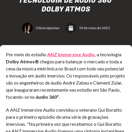
TECNOLOGIA DE ÁUDIO 360º
DOLBY ATMOS
Otávio Apovian
19 de maio de 2021
Por meio do estúdio
ANZ Immersive Audio
, a tecnologia
Dolby Atmos®
chegou para balançar o mercado e toda a
cena da música eletrônica no Brasil com todo seu potencial
e inovação em áudio imersivo. Os responsáveis pelo projeto
são os engenheiros de áudio André Zabeu e Clement Zular,
que inauguraram recentemente seu estúdio em São Paulo,
focando-se no
áudio 360º
.
A ANZ Immersive Audio convidou o veterano Gui Boratto
para o primeiro episódio de uma série de gravações
imersivas. "Na primeira vez que recebemos o Gui Boratto
na ANZ Immersive Audio tivemos uma sintonia instantânea