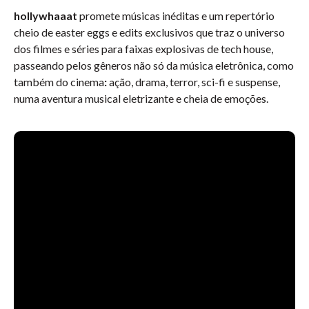
hollywhaaat
promete músicas inéditas e um repertório
cheio de easter eggs e edits exclusivos que traz o universo
dos filmes e séries para faixas explosivas de tech house,
passeando pelos gêneros não só da música eletrônica, como
também do cinema
:
ação, drama, terror, sci-fi e suspense,
numa aventura musical eletrizante e cheia de emoções.