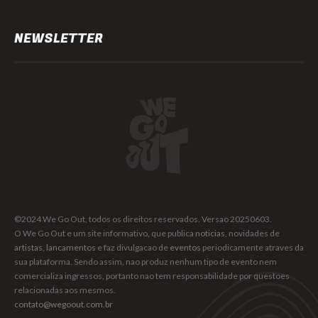
NEWSLETTER
©2024 We Go Out, todos os direitos reservados. Versao 20250603.
O We Go Out e um site informativo, que publica
noticias
, novidades de
artistas
,
lancamentos
e faz divulgacao de
eventos
periodicamente atraves da
sua plataforma. Sendo assim, nao produz nenhum tipo de evento nem
comercializa ingressos, portanto nao tem responsabilidade por questoes
relacionadas aos mesmos.
contato@wegoout.com.br