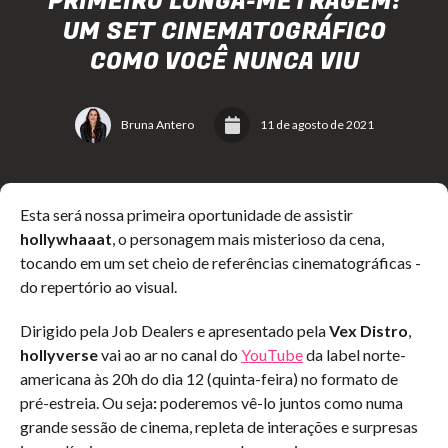
PRIMEIRO LONGA-METRAGEM:
UM SET CINEMATOGRÁFICO
COMO VOCÊ NUNCA VIU
Bruna Antero
11 de agosto de 2021
Esta será nossa primeira oportunidade de assistir
hollywhaaat
, o personagem mais misterioso da cena,
tocando em um set cheio de referências cinematográficas -
do repertório ao visual.
Dirigido pela Job Dealers e apresentado pela
Vex Distro
,
hollyverse
vai ao ar no canal do
YouTube
da label norte-
americana às 20h do dia 12 (quinta-feira) no formato de
pré-estreia. Ou seja
:
poderemos vê-lo juntos como numa
grande sessão de cinema, repleta de interações e surpresas