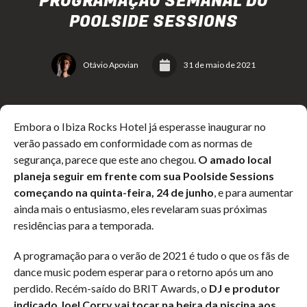
PROGRAMAÇÃO SEMANAL DO
POOLSIDE SESSIONS
Otávio Apovian
31 de maio de 2021
Embora o Ibiza Rocks Hotel já esperasse inaugurar no
verão passado em conformidade com as normas de
segurança, parece que este ano chegou.
O amado local
planeja seguir em frente com sua Poolside Sessions
começando na quinta-feira, 24 de junho
, e para aumentar
ainda mais o entusiasmo, eles revelaram suas próximas
residências para a temporada.
A programação para o verão de 2021 é tudo o que os fãs de
dance music podem esperar para o retorno após um ano
perdido. Recém-saído do BRIT Awards, o
DJ e produtor
indicado Joel Corry vai tocar na beira da piscina aos