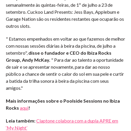
semanalmente às quintas-feiras, de 1º de julho a 23 de
setembro. Cuckoo Land Presents: Jess Bays, Applebum e
Garage Nation são os residentes restantes que ocuparão os
outros slots.
" Estamos empenhados em voltar ao que fazemos de melhor
com nossas sessões diárias à beira da piscina, de julho a
setembro",
disse o fundador e CEO do Ibiza Rocks
Group, Andy McKay.
" Para dar ao talento a oportunidade
de sair e se apresentar novamente, para dar ao nosso
público a chance de sentir o calor do sol em sua pele e curtir
a batida da trilha sonora à beira da piscina com seus
amigos."
Mais informações sobre o Poolside Sessions no Ibiza
Rocks
aqui
!
Leia também:
Claptone colabora com a dupla APRE em
‘My Night’