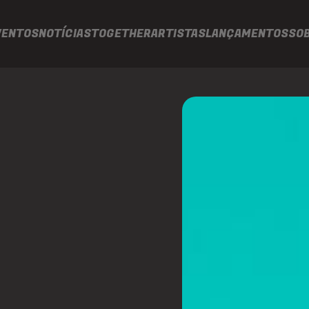
VENTOS
NOTÍCIAS
TOGETHER
ARTISTAS
LANÇAMENTOS
SO