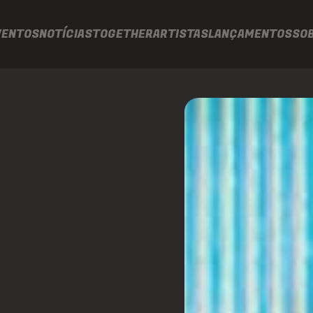
VENTOS
NOTÍCIAS
TOGETHER
ARTISTAS
LANÇAMENTOS
SO