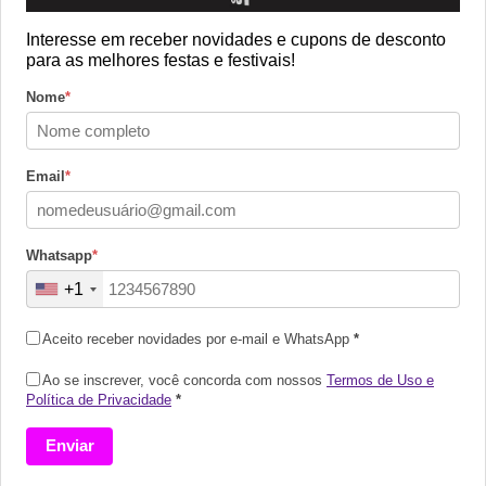
Interesse em receber novidades e cupons de desconto
para as melhores festas e festivais!
Nome
*
Email
*
©2024 We Go Out, todos os direitos reservados. Versao 20250603.
O We Go Out e um site informativo, que publica
noticias
, novidades de
Whatsapp
*
artistas
,
lancamentos
e faz divulgacao de
eventos
periodicamente atraves da
sua plataforma. Sendo assim, nao produz nenhum tipo de evento nem
+1
comercializa ingressos, portanto nao tem responsabilidade por questoes
relacionadas aos mesmos.
Aceito receber novidades por e-mail e WhatsApp
*
contato@wegoout.com.br
Ao se inscrever, você concorda com nossos
Termos de Uso e
Política de Privacidade
*
Enviar