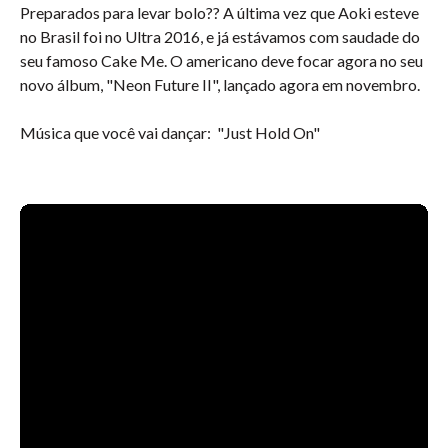
Preparados para levar bolo?? A última vez que Aoki esteve
no Brasil foi no Ultra 2016, e já estávamos com saudade do
seu famoso Cake Me. O americano deve focar agora no seu
novo álbum, "Neon Future II", lançado agora em novembro.
Música que você vai dançar: "Just Hold On"