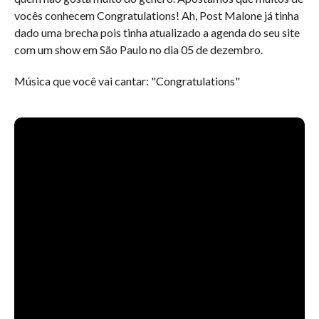
vocês conhecem Congratulations! Ah, Post Malone já tinha
dado uma brecha pois tinha atualizado a agenda do seu site
com um show em São Paulo no dia 05 de dezembro.
Música que você vai cantar: "Congratulations"