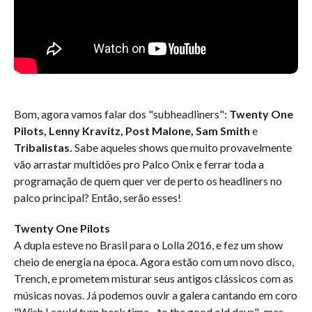
Bom, agora vamos falar dos "subheadliners":
Twenty One
Pilots, Lenny Kravitz, Post Malone,
Sam Smith
e
Tribalistas
.
Sabe aqueles shows que muito provavelmente
vão arrastar multidões pro Palco Onix e ferrar toda a
programação de quem quer ver de perto os headliners no
palco principal? Então, serão esses!
Twenty One Pilots
A dupla esteve no Brasil para o Lolla 2016, e fez um show
cheio de energia na época. Agora estão com um novo disco,
Trench, e prometem misturar seus antigos clássicos com as
músicas novas. Já podemos ouvir a galera cantando em coro
"Wish I could turn back time... to the good old days".. mas