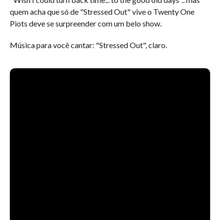
quem acha que só de "Stressed Out" vive o Twenty One
Piots deve se surpreender com um belo show.
Música para você cantar: "Stressed Out", claro.