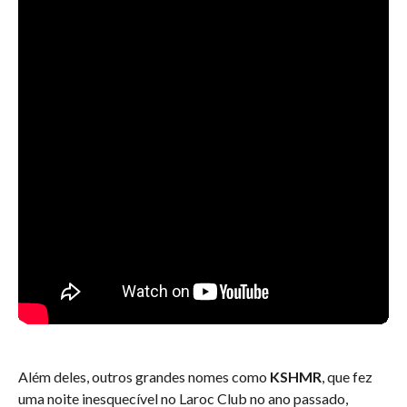
Além deles, outros grandes nomes como
KSHMR
, que fez
uma noite inesquecível no Laroc Club no ano passado,