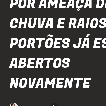
POR AMEAÇA D
CHUVA E RAIO
PORTÕES JÁ E
ABERTOS
NOVAMENTE