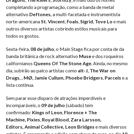
completando a programação, como a banda de metal
alternativo
Deftones,
a multi-facetada e instrumentista
norte-americana
St. Vincent
,
Foals
,
Sigrid
,
Tove Lo
e mais
outros diversos artistas cobrindo estilos musicais para
todos os gostos.
Sexta-feira,
08 de julho
, o Main Stage fica por conta de da
banda britânica de rock alternativo
Muse
e dos roqueiros
californianos
Queens Of The Stone Age
. Ainda, no mesmo
dia, subirão ao palco artistas como
alt-J, The War on
Drugs, , MØ, Jamie Cullum, Phoebe Bridgers
,
Parcels
e a
lista continua.
Sem parar esse disparo de atrações imperdíveis e
incomparáveis, o
09 de julho
(sábado) tem
confirmado:
Kings of Leon
,
Florence + The
Machine,
Pixies
,
Royal Blood
,
Zara Larsson,
Editors, Animal Collective, Leon Bridges
e mais diversos
artistas. E encerrando a edição com chave de ouro, no dia
10