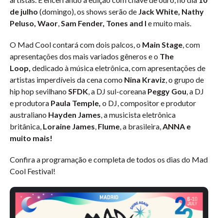
de julho
(domingo), os shows serão de
Jack White, Nathy
Peluso, Waor
,
Sam Fender,
Tones and I
e muito mais.
O Mad Cool contará com dois palcos, o
Main Stage
, com
apresentações dos mais variados gêneros e o
The
Loop,
dedicado à música eletrônica, com apresentações de
artistas imperdíveis da cena como
Nina Kraviz
, o grupo de
hip hop sevilhano
SFDK
, a DJ sul-coreana
Peggy Gou
, a DJ
e produtora
Paula Temple,
o DJ, compositor e produtor
australiano
Hayden James
, a musicista eletrônica
britânica,
Loraine James
,
Flume
, a brasileira,
ANNA e
muito mais!
Confira a programação e completa de todos os dias do Mad
Cool Festival!