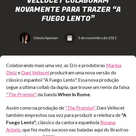
VELLOCET COLABORAM
NOVAMENTE PARA TRAZER “A
FUEGO LENTO”
Otávio Apovian
5 de novembro de 2021
Colaborando mais uma vez, as DJs e produtoras
Marina
Diniz
e
Dani Vellocet
produziram uma nova versão do
clássico espanhol "A Fuego Lento". Essa nova produção
segue a última collab da dupla, que trouxe um remix da faixa
"The Promise"
, da banda
When In Rome
.
Assim como na produção de
"The Promise",
Dani Vellocet
também emprestou sua voz para produzir a releitura de
"A
Fuego Lento",
clássico da cantora espanhola
Rosana
Arbelo
, que fez muito sucesso nas baladas aqui do Brasil no