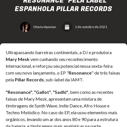
"RESONANCE" PELA LABEL
ESPANHOLA PILLAR RECORDS
Otávio Apovian
1 de outubro de 2021
Ultrapassando barreiras continentais, a DJ e produtora
Mary Mesk
vem cunhando seu reconhecimento
internacional, e reforçou seu potencial nessa sexta-feira
com seu novo lançamento, o EP "
Resonance
" de três faixas
pela
Pillar Records
, sub-label da IAMT.
"Resonance"
,
"Gallot"
,
"Sadhi"
, bem como as recentes
faixas de Mary Mesk, apresentam uma mistura de
timbragens de Synth Wave, Indie Dance, Afro House e
Techno Melódico. No caso do EP, ela usou elementos mais
orgânicos, levando um ar dos anos 80 e 90 para a estrutura
da bateria, e timbragens mais analógicas na parte