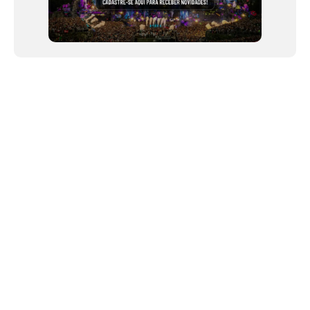
NEWSLETTER
Link copiado!
©2024 We Go Out, todos os direitos reservados. Versao 20250603.