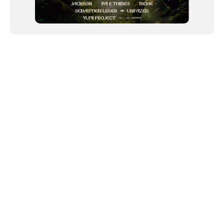
NEWSLETTER
Link copiado!
©2024 We Go Out, todos os direitos reservados. Versao 20250603.
O We Go Out e um site informativo, que publica
noticias
, novidades de