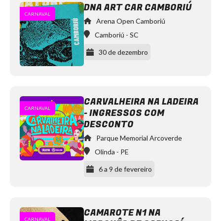
DNA ART CAR CAMBORIÚ
CARNAVAL
Arena Open Camboriú
Camboriú
-
SC
30 de dezembro
CARVALHEIRA NA LADEIRA
CARNAVAL
- INGRESSOS COM
Vintage
Culture
DESCONTO
Doozie
Echonomist
Parque Memorial Arcoverde
JACKSON
Olinda
-
PE
Meca
Greenvalley
https://www.instagram.com/greenvalleybr/
6 a 9 de fevereiro
CAMAROTE N1 NA
CARNAVAL