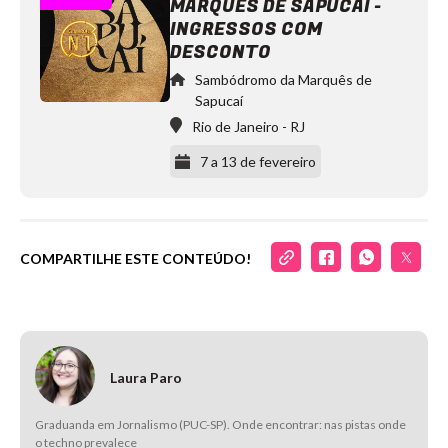
MARQUÊS DE SAPUCAÍ -
Vintage
Culture
INGRESSOS COM
Carvalheira
https://www.instagram.com/carvalheira/
DESCONTO
Sambódromo da Marquês de
Sapucaí
Rio de Janeiro
-
RJ
7 a 13 de fevereiro
COMPARTILHE ESTE CONTEÚDO!
Camarote
N1
https://www.instagram.com/camaroten1/
Laura Paro
Graduanda em Jornalismo (PUC-SP). Onde encontrar: nas pistas onde
o techno prevalece