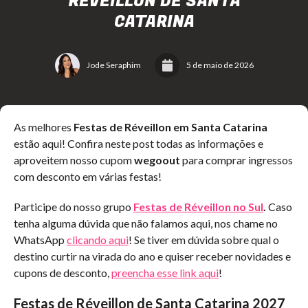
RÉVEILLON DE SANTA
CATARINA
Jode Seraphim
5 de maio de 2026
As melhores
Festas de Réveillon em Santa Catarina
estão aqui!
Confira neste post todas as informações e
aproveitem nosso cupom
wegoout
para comprar ingressos
com desconto em várias festas!
Participe do nosso grupo
Festas de Réveillon no Sul
.
Caso
tenha alguma dúvida que não falamos aqui, nos chame no
WhatsApp
clicando aqui
! Se tiver em dúvida sobre qual o
destino curtir na virada do ano e quiser receber novidades e
cupons de desconto,
preencha esse link aqui
!
Festas de Réveillon de Santa Catarina 2027