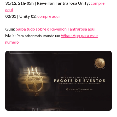
31/12, 21h-05h | Réveillon Tantrarosa Unity:
compre
aqui
02/01 | Unity 02:
compre aqui
Guia:
Saiba tudo sobre o Réveillon Tantrarosa aqui
Mais
WhatsApp para esse
: Para saber mais, mande um
número