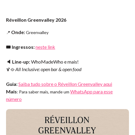
Réveillon Greenvalley 2026
Onde:
📍
Greenvalley
🎟️ Ingressos:
neste link
🔈 Line-up:
WhoMadeWho e mais!
All Inclusive: open bar & open food
🍹🥘
Guia:
Saiba tudo sobre o Réveillon Greenvalley aqui
Mais
WhatsApp para esse
: Para saber mais, mande um
número