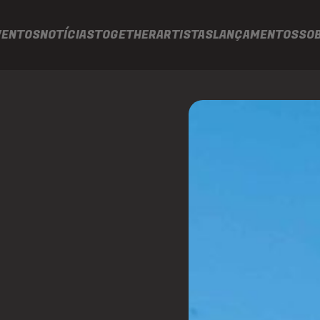
VENTOS
NOTÍCIAS
TOGETHER
ARTISTAS
LANÇAMENTOS
SO