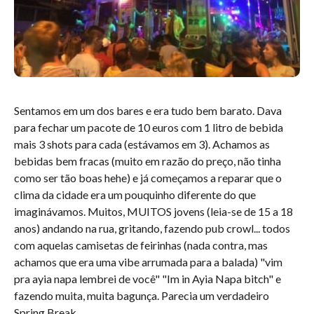
Sentamos em um dos bares e era tudo bem barato. Dava
para fechar um pacote de 10 euros com 1 litro de bebida
mais 3 shots para cada (estávamos em 3). Achamos as
bebidas bem fracas (muito em razão do preço, não tinha
como ser tão boas hehe) e já começamos a reparar que o
clima da cidade era um pouquinho diferente do que
imaginávamos. Muitos, MUITOS jovens (leia-se de 15 a 18
anos) andando na rua, gritando, fazendo pub crowl... todos
com aquelas camisetas de feirinhas (nada contra, mas
achamos que era uma vibe arrumada para a balada) "vim
pra ayia napa lembrei de você" "Im in Ayia Napa bitch" e
fazendo muita, muita bagunça. Parecia um verdadeiro
Spring Break.