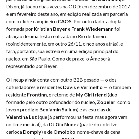
Dixon, já tocou duas vezes na ODD: em dezembro de 2017
e em fevereiro deste ano, em edição realizada em parceria
com o clube campineiro
CAOS
. Por outro lado, a dupla
formada por
Kristian Beyer
e
Frank Wiedemann
foi
atração de uma festa realizada no Rio de Janeiro
(coincidentemente, em outro 26/11, cinco anos atrás), e
fará, portanto, sua estreia em uma edição principal do
núcleo, em São Paulo. Como de praxe, o Âme será
representado por Beyer.
O lineup ainda conta com outro B2B pesado — o dos
cofundadores e residentes
Davis
e
Vermelho
—, o também
residente
Frontinn
, o retorno de
My Girlfriend
(duo
formado pelo outro cofundador do núcleo,
Zopelar
, com o
jovem prodígio
​​Benjamin Sallum
) e as estreias de
Valentina Luz
(que já performou na festa, mas agora vem
no time musical), da DJ
Giu Nunez
(parte do coletivo
carioca
Domply
) e de
Omoloko
, nome-chave da cena