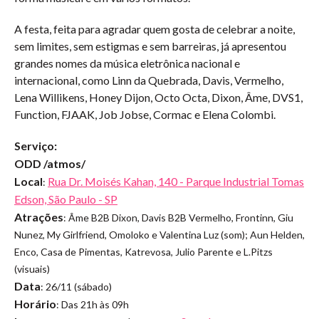
A festa, feita para agradar quem gosta de celebrar a noite,
sem limites, sem estigmas e sem barreiras, já apresentou
grandes nomes da música eletrônica nacional e
internacional, como Linn da Quebrada, Davis, Vermelho,
Lena Willikens, Honey Dijon, Octo Octa, Dixon, Âme, DVS1,
Function, FJAAK, Job Jobse, Cormac e Elena Colombi.
Serviço:
ODD /atmos/
Local
Rua Dr. Moisés Kahan, 140 - Parque Industrial Tomas
:
Edson, São Paulo - SP
Atrações
: Âme B2B Dixon, Davis B2B Vermelho, Frontinn, Giu
Nunez, My Girlfriend, Omoloko e Valentina Luz (som); Aun Helden,
Enco, Casa de Pimentas, Katrevosa, Julio Parente e L.Pitzs
(visuais)
Data
: 26/11 (sábado)
Horário
: Das 21h às 09h