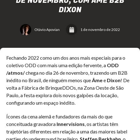
DE NOVEMBRO, COM ÂME B2B
DIXON
Otávio Apovian
1 de novembro de 2022
Fechando 2022 como um dos anos mais especiais para o
coletivo ODD com mais uma edição fervente, a
ODD
/atmos/
chega no dia 26 de novembro, trazendo um B2B
inédito no Brasil, de ninguém menos que
Âme
e
Dixon
! De
volta a Fábrica de BrinqueDDOs, na Zona Oeste de São
Paulo, a festa explora dois novos galpões da locação,
configurando um espaço inédito.
Ícones da cena alemã e fundadores da mais do que
conceituada gravadora
Innervisions
, os artistas têm
trajetórias diferentes em relação a uma das maiores label
parties do underground brasileiro.
Steffen Berkhahn
, o