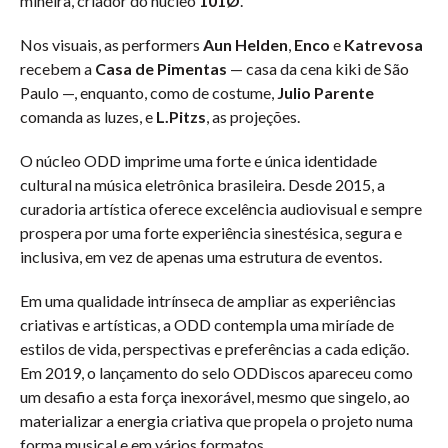
mineira, criador do núcleo
101Ø
.
Nos visuais, as performers
Aun Helden
,
Enco
e
Katrevosa
recebem a
Casa de Pimentas
— casa da cena kiki de São
Paulo —, enquanto, como de costume,
Julio Parente
comanda as luzes, e
L.Pitzs
, as projeções.
O núcleo ODD imprime uma forte e única identidade
cultural na música eletrônica brasileira. Desde 2015, a
curadoria artística oferece excelência audiovisual e sempre
prospera por uma forte experiência sinestésica, segura e
inclusiva, em vez de apenas uma estrutura de eventos.
Em uma qualidade intrínseca de ampliar as experiências
criativas e artísticas, a ODD contempla uma miríade de
estilos de vida, perspectivas e preferências a cada edição.
Em 2019, o lançamento do selo ODDiscos apareceu como
um desafio a esta força inexorável, mesmo que singelo, ao
materializar a energia criativa que propela o projeto numa
forma musical e em vários formatos.