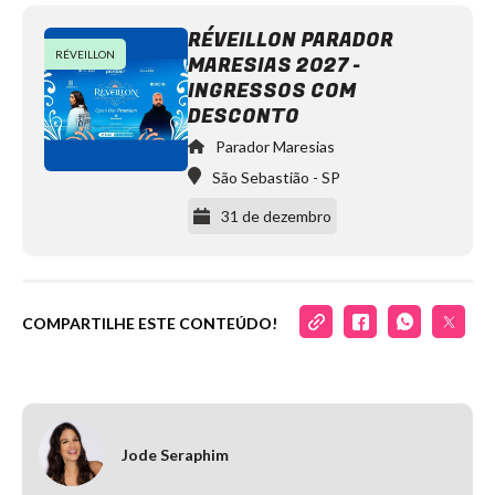
RÉVEILLON PARADOR
RÉVEILLON
MARESIAS 2027 -
Liu
Parador
INGRESSOS COM
Maresias
https://www.instagram.com/paradormaresias/
DESCONTO
Parador Maresias
São Sebastião
-
SP
31 de dezembro
COMPARTILHE ESTE CONTEÚDO!
Ashibah
Bruno
Be
Parador
Maresias
https://www.instagram.com/paradormaresias/
Jode Seraphim