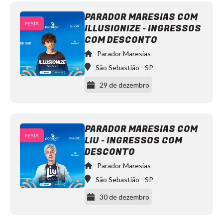
PARADOR MARESIAS COM
FESTA
ILLUSIONIZE - INGRESSOS
Mochakk
Parador
COM DESCONTO
Maresias
https://www.instagram.com/paradormaresias/
Parador Maresias
São Sebastião
-
SP
29 de dezembro
PARADOR MARESIAS COM
FESTA
LIU - INGRESSOS COM
Illusionize
Parador
DESCONTO
Maresias
https://www.instagram.com/paradormaresias/
Parador Maresias
São Sebastião
-
SP
30 de dezembro