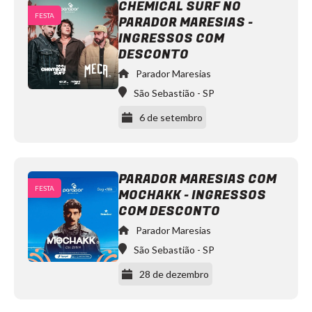
CHEMICAL SURF NO
FESTA
PARADOR MARESIAS -
Cat
Dealers
INGRESSOS COM
Parador
DESCONTO
Maresias
https://www.instagram.com/paradormaresias/
Parador Maresias
São Sebastião
-
SP
6 de setembro
PARADOR MARESIAS COM
FESTA
MOCHAKK - INGRESSOS
Chemical
Surf
COM DESCONTO
Parador
Maresias
https://www.instagram.com/paradormaresias/
Parador Maresias
São Sebastião
-
SP
28 de dezembro