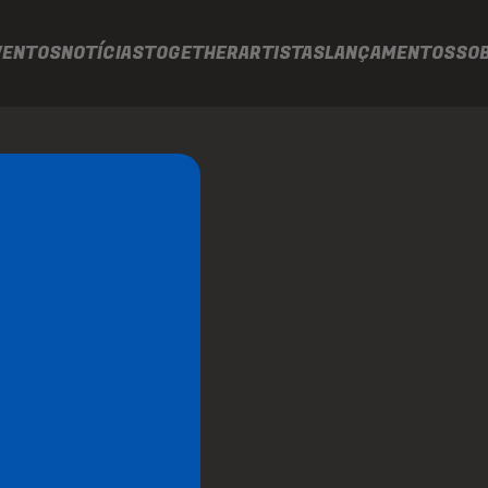
VENTOS
NOTÍCIAS
TOGETHER
ARTISTAS
LANÇAMENTOS
SO