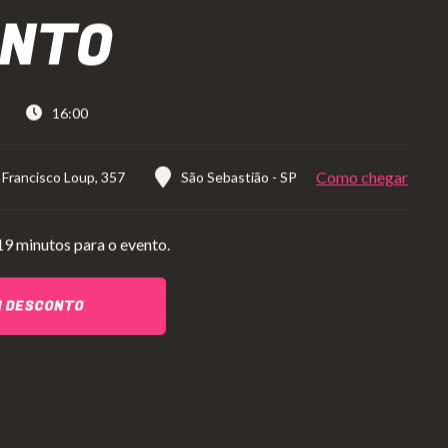
ONTO
16:00
Como chegar
. Francisco Loup, 357
São Sebastião
-
SP
19 minutos para o evento.
M DESCONTO