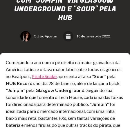
COM "JUMPIN" VIA GLASGOW
UNDERGROUND E "SOUR" PELA
HUB
Otávio Apovian
18 de janeiro de 2022
Começando o ano com o pé direito na maior gravadora da
América Latina e oitava maior label entre todos os gêneros
no Beatport,
Pirate Snake
apresenta a faixa "
Sour
" pela
HUB Records
no dia 28 de Janeiro, além de lançar a track
"
Jumpin
" pela
Glasgow Underground.
Seguindo sua
sonoridade que fomenta o Tech House, cada uma das faixas
foi direcionada para determinado público.
"Jumpin"
foi
idealizada para o mercado internacional, com uma linha
baixo mais reta, bastantes FXs, sem tantas variações de
bateria e menos firulas do que outras tracks do pirata, que