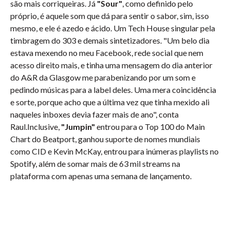
são mais corriqueiras. Já
"Sour"
, como definido pelo
próprio, é aquele som que dá para sentir o sabor, sim, isso
mesmo, e ele é azedo e ácido. Um Tech House singular pela
timbragem do 303 e demais sintetizadores. "Um belo dia
estava mexendo no meu Facebook, rede social que nem
acesso direito mais, e tinha uma mensagem do dia anterior
do A&R da Glasgow me parabenizando por um som e
pedindo músicas para a label deles. Uma mera coincidência
e sorte, porque acho que a última vez que tinha mexido ali
naqueles inboxes devia fazer mais de ano", conta
Raul.Inclusive,
"Jumpin"
entrou para o Top 100 do Main
Chart do Beatport, ganhou suporte de nomes mundiais
como CID e Kevin McKay, entrou para inúmeras playlists no
Spotify, além de somar mais de 63 mil streams na
plataforma com apenas uma semana de lançamento.