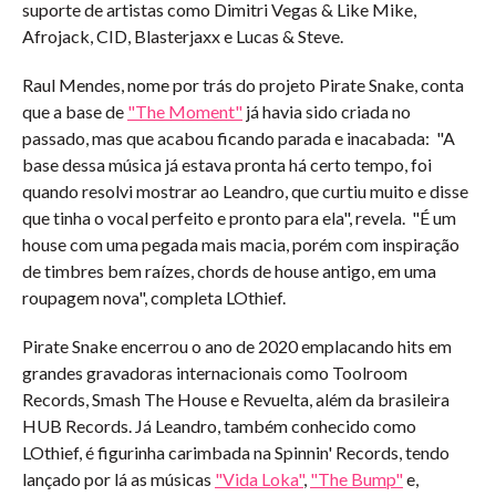
suporte de artistas como Dimitri Vegas & Like Mike,
Afrojack, CID, Blasterjaxx e Lucas & Steve.
Raul Mendes, nome por trás do projeto Pirate Snake, conta
que a base de
"The Moment"
já havia sido criada no
passado, mas que acabou ficando parada e inacabada: "A
base dessa música já estava pronta há certo tempo, foi
quando resolvi mostrar ao Leandro, que curtiu muito e disse
que tinha o vocal perfeito e pronto para ela", revela. "É um
house com uma pegada mais macia, porém com inspiração
de timbres bem raízes, chords de house antigo, em uma
roupagem nova", completa LOthief.
Pirate Snake encerrou o ano de 2020 emplacando hits em
grandes gravadoras internacionais como Toolroom
Records, Smash The House e Revuelta, além da brasileira
HUB Records. Já Leandro, também conhecido como
LOthief, é figurinha carimbada na Spinnin' Records, tendo
lançado por lá as músicas
"Vida Loka"
,
"The Bump"
e,