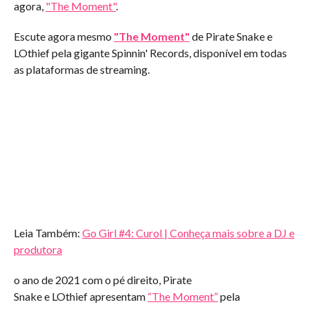
agora,
"The Moment"
.
Escute agora mesmo
"The Moment"
de Pirate Snake e
LOthief pela gigante Spinnin' Records, disponível em todas
as plataformas de streaming.
Leia Também:
Go Girl #4: Curol | Conheça mais sobre a DJ e
produtora
o ano de 2021 com o pé direito,
Pirate
Snake
e
LOthief
apresentam
“The Moment”
pela