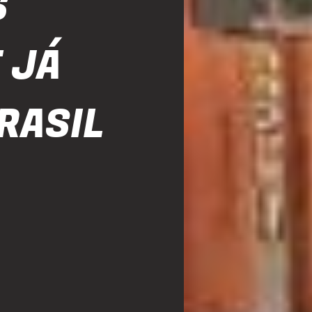
S
 JÁ
RASIL