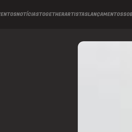
VENTOS
NOTÍCIAS
TOGETHER
ARTISTAS
LANÇAMENTOS
SO