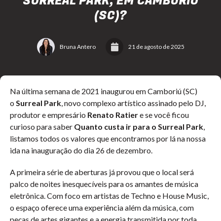
SURREAL PARK, EM CAMBORIÚ
(SC)?
Bruna Antero
21 de agosto de 2025
Na última semana de 2021 inaugurou em Camboriú (SC)
o
Surreal
Park
, novo complexo artístico assinado pelo DJ,
produtor e empresário
Renato Ratier
e se você ficou
curioso para saber
Quanto custa ir para o
Surreal Park
,
listamos todos os valores que encontramos por lá na nossa
ida na inauguração do dia 26 de dezembro.
A primeira série de aberturas já provou que o local será
palco de noites inesquecíveis para os amantes de música
eletrônica. Com foco em artistas de Techno e House Music,
o espaço oferece uma experiência além da música, com
peças de artes gigantes e a energia transmitida por toda