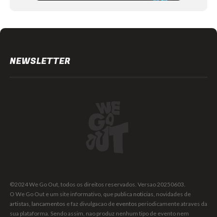
NEWSLETTER
©2024 We Go Out, todos os direitos reservados. Versao 20250603.
O We Go Out e um site informativo, que publica
noticias
, novidades de
artistas
,
lancamentos
e faz divulgacao de
eventos
periodicamente atraves da
sua plataforma. Sendo assim, nao produz nenhum tipo de evento nem