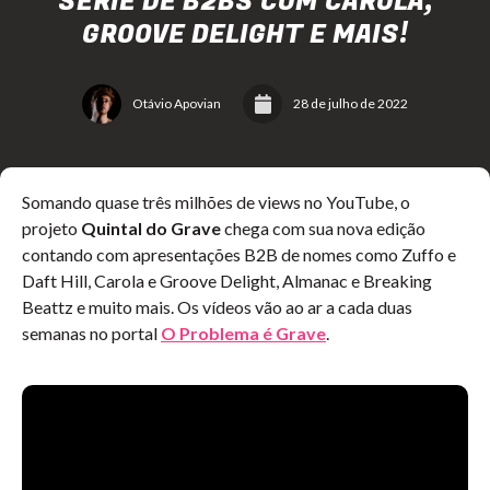
SÉRIE DE B2BS COM CAROLA,
GROOVE DELIGHT E MAIS!
Otávio Apovian
28 de julho de 2022
Somando quase três milhões de views no YouTube, o
projeto
Quintal do Grave
chega com sua nova edição
contando com apresentações B2B de nomes como Zuffo e
Daft Hill, Carola e Groove Delight, Almanac e Breaking
Beattz e muito mais. Os vídeos vão ao ar a cada duas
semanas no portal
O Problema é Grave
.