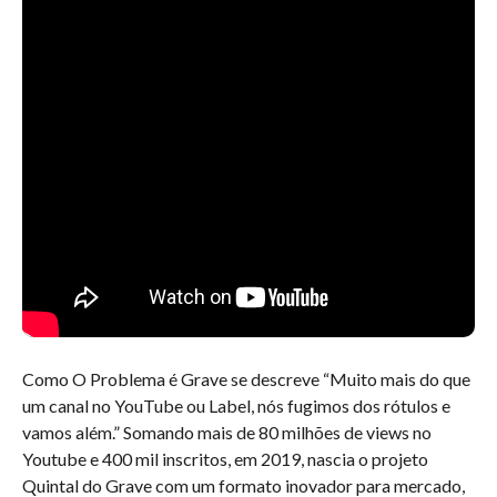
Como O Problema é Grave se descreve “Muito mais do que
um canal no YouTube ou Label, nós fugimos dos rótulos e
vamos além.” Somando mais de 80 milhões de views no
Youtube e 400 mil inscritos, em 2019, nascia o projeto
Quintal do Grave com um formato inovador para mercado,